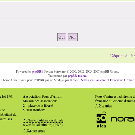
L’équipe du fo
Powered by
phpBB
® Forum Software © 2000, 2002, 2005, 2007 phpBB Group.
Traduction par
phpBB-fr.com
Fous d'anim
Thème
pour PHPBB par
cé
Smileys par
Krocui
,
Sebastien Lasserre
et
Florentine Grelier
e loi 1901
Association Fous d'Anim
Fous d'anim est adhérente 
Maison des associations
française du cinéma d'anima
24, place de la liberté
Noranim
auté
59100 Roubaix
débattant du
outes ses
Charte d'utilisation du site
www.fousdanim.org
(PDF)
Ecrivez-nous