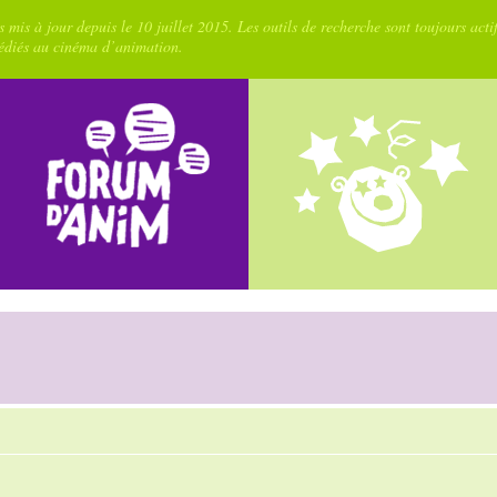
 mis à jour depuis le 10 juillet 2015. Les outils de recherche sont toujours acti
dédiés au cinéma d’animation.