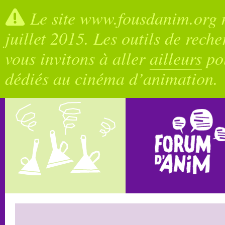
Le site www.fousdanim.org n
juillet 2015. Les outils de rech
vous invitons à aller
ailleurs
pou
dédiés au cinéma d’animation.