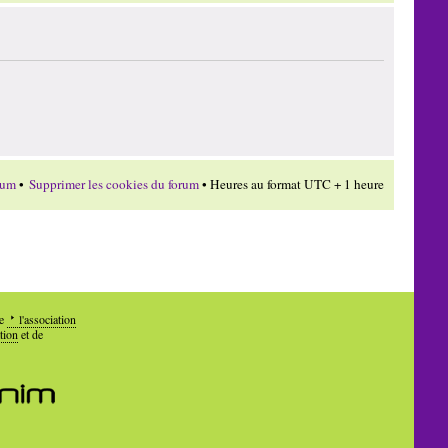
rum
•
Supprimer les cookies du forum
• Heures au format UTC + 1 heure
de
l'association
tion
et de