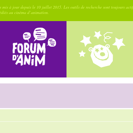
 mis à jour depuis le 10 juillet 2015. Les outils de recherche sont toujours acti
dédiés au cinéma d’animation.