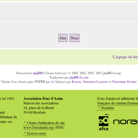
L’équipe du fo
Powered by
phpBB
® Forum Software © 2000, 2002, 2005, 2007 phpBB Group.
Traduction par
phpBB-fr.com
Fous d'anim
Thème
pour PHPBB par
cé
Smileys par
Krocui
,
Sebastien Lasserre
et
Florentine Grelier
e loi 1901
Association Fous d'Anim
Fous d'anim est adhérente 
Maison des associations
française du cinéma d'anima
24, place de la liberté
Noranim
auté
59100 Roubaix
débattant du
outes ses
Charte d'utilisation du site
www.fousdanim.org
(PDF)
Ecrivez-nous