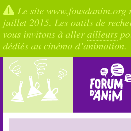
Le site www.fousdanim.org n
juillet 2015. Les outils de rech
vous invitons à aller
ailleurs
pou
dédiés au cinéma d’animation.