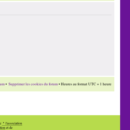
rum
•
Supprimer les cookies du forum
• Heures au format UTC + 1 heure
de
l'association
tion
et de