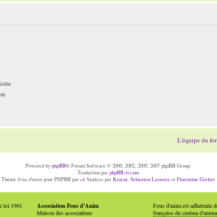
site
on
L’équipe du fo
Powered by
phpBB
® Forum Software © 2000, 2002, 2005, 2007 phpBB Group.
Traduction par
phpBB-fr.com
Fous d'anim
Thème
pour PHPBB par
cé
Smileys par
Krocui
,
Sebastien Lasserre
et
Florentine Grelier
e loi 1901
Association Fous d'Anim
Fous d'anim est adhérente 
Maison des associations
française du cinéma d'anima