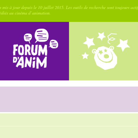
 mis à jour depuis le 10 juillet 2015. Les outils de recherche sont toujours acti
dédiés au cinéma d’animation.