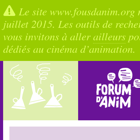
Le site www.fousdanim.org n
juillet 2015. Les outils de rech
vous invitons à aller
ailleurs
pou
dédiés au cinéma d’animation.