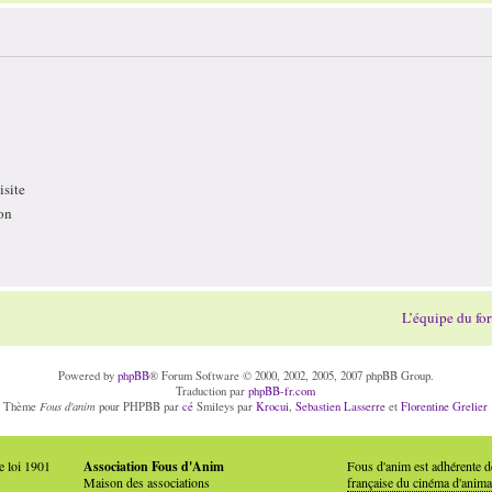
site
on
L’équipe du fo
Powered by
phpBB
® Forum Software © 2000, 2002, 2005, 2007 phpBB Group.
Traduction par
phpBB-fr.com
Fous d'anim
Thème
pour PHPBB par
cé
Smileys par
Krocui
,
Sebastien Lasserre
et
Florentine Grelier
e loi 1901
Association Fous d'Anim
Fous d'anim est adhérente 
Maison des associations
française du cinéma d'anima