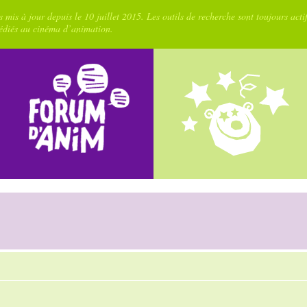
 mis à jour depuis le 10 juillet 2015. Les outils de recherche sont toujours acti
dédiés au cinéma d’animation.