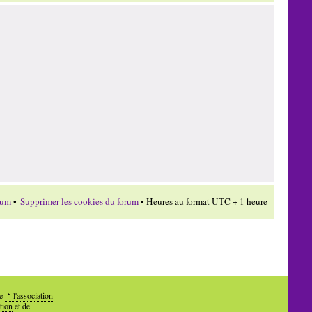
rum
•
Supprimer les cookies du forum
• Heures au format UTC + 1 heure
de
l'association
tion
et de