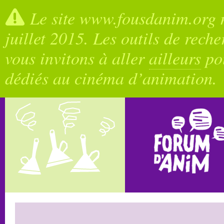
Le site www.fousdanim.org n
juillet 2015. Les outils de rech
vous invitons à aller
ailleurs
pou
dédiés au cinéma d’animation.