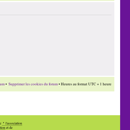
rum
•
Supprimer les cookies du forum
• Heures au format UTC + 1 heure
de
l'association
tion
et de