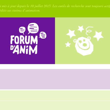
 mis à jour depuis le 10 juillet 2015. Les outils de recherche sont toujours acti
dédiés au cinéma d’animation.