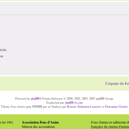
site
on
L’équipe du fo
Powered by
phpBB
® Forum Software © 2000, 2002, 2005, 2007 phpBB Group.
Traduction par
phpBB-fr.com
Fous d'anim
Thème
pour PHPBB par
cé
Smileys par
Krocui
,
Sebastien Lasserre
et
Florentine Grelier
e loi 1901
Association Fous d'Anim
Fous d'anim est adhérente 
Maison des associations
française du cinéma d'anima