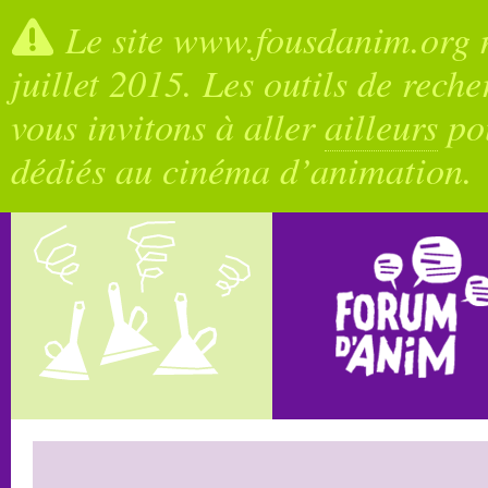
Le site www.fousdanim.org n
juillet 2015. Les outils de rech
vous invitons à aller
ailleurs
pou
dédiés au cinéma d’animation.