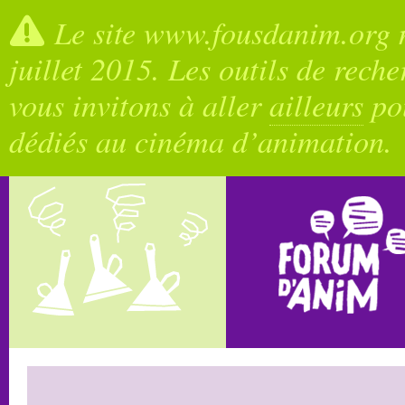
Le site www.fousdanim.org n
juillet 2015. Les outils de rech
vous invitons à aller
ailleurs
pou
dédiés au cinéma d’animation.