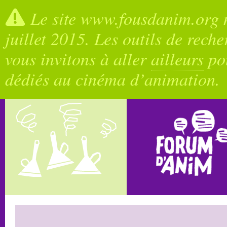
Le site www.fousdanim.org n
juillet 2015. Les outils de rech
vous invitons à aller
ailleurs
pou
dédiés au cinéma d’animation.