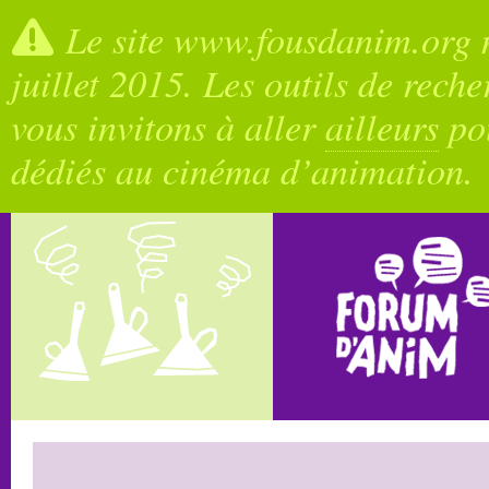
Le site www.fousdanim.org n
juillet 2015. Les outils de rech
vous invitons à aller
ailleurs
pou
dédiés au cinéma d’animation.