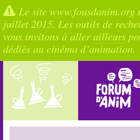
Le site www.fousdanim.org n
juillet 2015. Les outils de rech
vous invitons à aller
ailleurs
pou
dédiés au cinéma d’animation.