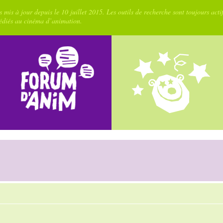
 mis à jour depuis le 10 juillet 2015. Les outils de recherche sont toujours acti
dédiés au cinéma d’animation.