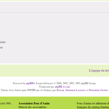
site
on
L’équipe du fo
Powered by
phpBB
® Forum Software © 2000, 2002, 2005, 2007 phpBB Group.
Traduction par
phpBB-fr.com
Fous d'anim
Thème
pour PHPBB par
cé
Smileys par
Krocui
,
Sebastien Lasserre
et
Florentine Grelier
e loi 1901
Association Fous d'Anim
Fous d'anim est adhérente 
Maison des associations
française du cinéma d'anima