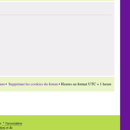
rum
•
Supprimer les cookies du forum
• Heures au format UTC + 1 heure
de
l'association
tion
et de