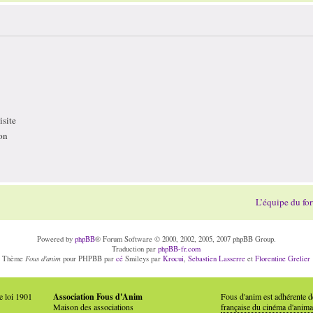
site
on
L’équipe du fo
Powered by
phpBB
® Forum Software © 2000, 2002, 2005, 2007 phpBB Group.
Traduction par
phpBB-fr.com
Fous d'anim
Thème
pour PHPBB par
cé
Smileys par
Krocui
,
Sebastien Lasserre
et
Florentine Grelier
e loi 1901
Association Fous d'Anim
Fous d'anim est adhérente 
Maison des associations
française du cinéma d'anima