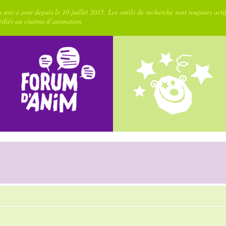
 mis à jour depuis le 10 juillet 2015. Les outils de recherche sont toujours acti
dédiés au cinéma d’animation.