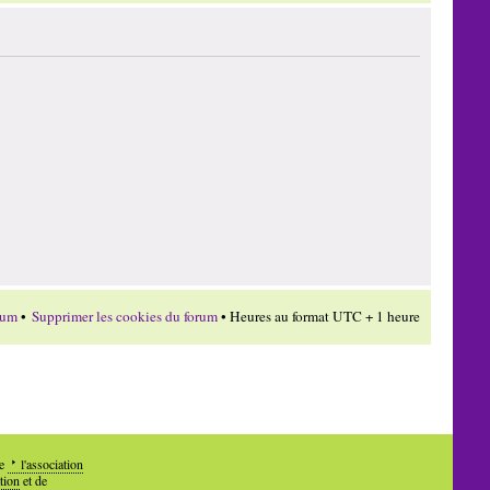
rum
•
Supprimer les cookies du forum
• Heures au format UTC + 1 heure
de
l'association
tion
et de