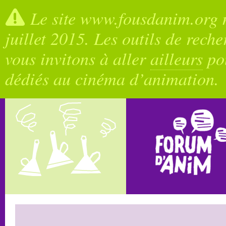
Le site www.fousdanim.org n
juillet 2015. Les outils de rech
vous invitons à aller
ailleurs
pou
dédiés au cinéma d’animation.