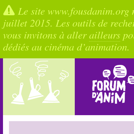
Le site www.fousdanim.org n
juillet 2015. Les outils de rech
vous invitons à aller
ailleurs
pou
dédiés au cinéma d’animation.