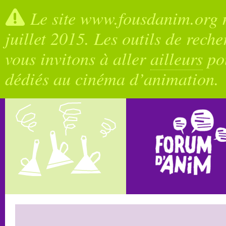
Le site www.fousdanim.org n
juillet 2015. Les outils de rech
vous invitons à aller
ailleurs
pou
dédiés au cinéma d’animation.