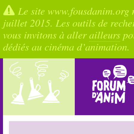
Le site www.fousdanim.org n
juillet 2015. Les outils de rech
vous invitons à aller
ailleurs
pou
dédiés au cinéma d’animation.