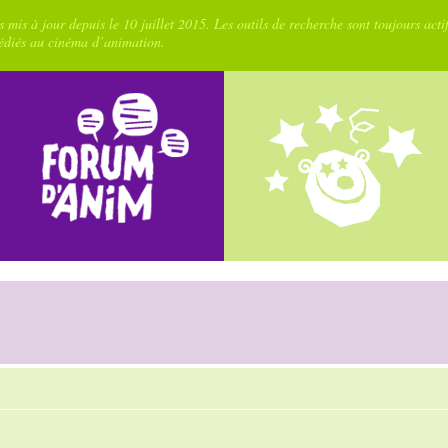
 mis à jour depuis le 10 juillet 2015. Les outils de recherche sont toujours acti
dédiés au cinéma d’animation.