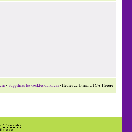
rum
•
Supprimer les cookies du forum
• Heures au format UTC + 1 heure
de
l'association
tion
et de