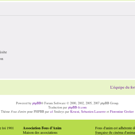
site
on
L’équipe du fo
Powered by
phpBB
® Forum Software © 2000, 2002, 2005, 2007 phpBB Group.
Traduction par
phpBB-fr.com
Fous d'anim
Thème
pour PHPBB par
cé
Smileys par
Krocui
,
Sebastien Lasserre
et
Florentine Grelier
e loi 1901
Association Fous d'Anim
Fous d'anim est adhérente 
Maison des associations
française du cinéma d'anima