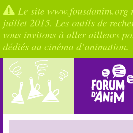
Le site www.fousdanim.org n
juillet 2015. Les outils de rech
vous invitons à aller
ailleurs
pou
dédiés au cinéma d’animation.