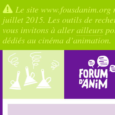
Le site www.fousdanim.org n
juillet 2015. Les outils de rech
vous invitons à aller
ailleurs
pou
dédiés au cinéma d’animation.