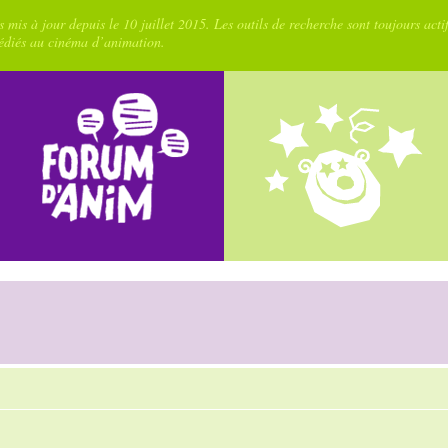
 mis à jour depuis le 10 juillet 2015. Les outils de recherche sont toujours acti
dédiés au cinéma d’animation.