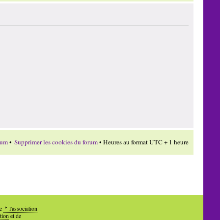
rum
•
Supprimer les cookies du forum
• Heures au format UTC + 1 heure
de
l'association
tion
et de