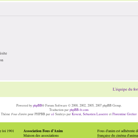
site
on
L’équipe du fo
Powered by
phpBB
® Forum Software © 2000, 2002, 2005, 2007 phpBB Group.
Traduction par
phpBB-fr.com
Fous d'anim
Thème
pour PHPBB par
cé
Smileys par
Krocui
,
Sebastien Lasserre
et
Florentine Grelier
e loi 1901
Association Fous d'Anim
Fous d'anim est adhérente 
Maison des associations
française du cinéma d'anima