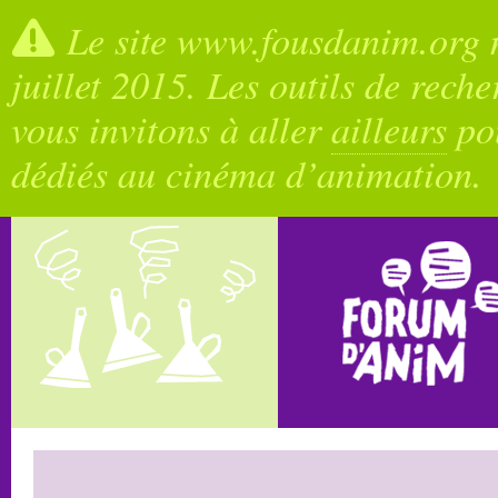
Le site www.fousdanim.org n
juillet 2015. Les outils de rech
vous invitons à aller
ailleurs
pou
dédiés au cinéma d’animation.