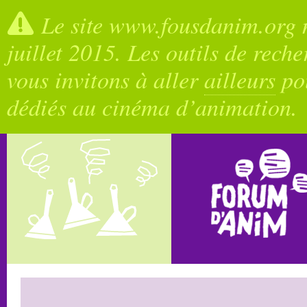
Le site www.fousdanim.org n
juillet 2015. Les outils de rech
vous invitons à aller
ailleurs
pou
dédiés au cinéma d’animation.