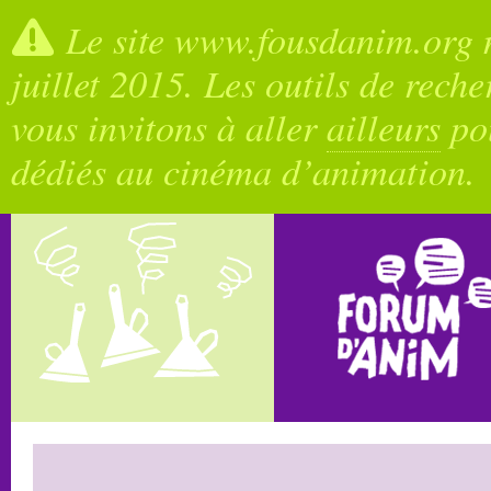
Le site www.fousdanim.org n
juillet 2015. Les outils de rech
vous invitons à aller
ailleurs
pou
dédiés au cinéma d’animation.