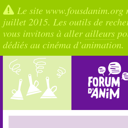
Le site www.fousdanim.org n
juillet 2015. Les outils de rech
vous invitons à aller
ailleurs
pou
dédiés au cinéma d’animation.