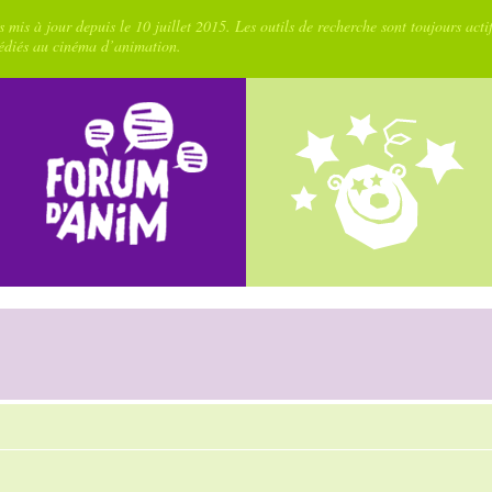
 mis à jour depuis le 10 juillet 2015. Les outils de recherche sont toujours acti
dédiés au cinéma d’animation.