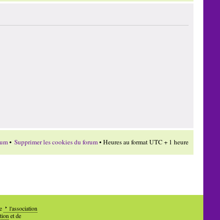
rum
•
Supprimer les cookies du forum
• Heures au format UTC + 1 heure
de
l'association
tion
et de