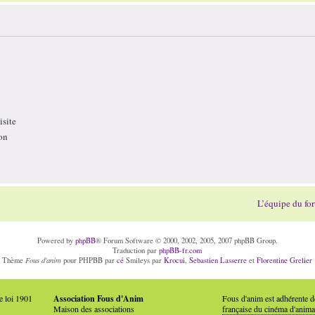
site
on
L’équipe du fo
Powered by
phpBB
® Forum Software © 2000, 2002, 2005, 2007 phpBB Group.
Traduction par
phpBB-fr.com
Fous d'anim
Thème
pour PHPBB par
cé
Smileys par
Krocui
,
Sebastien Lasserre
et
Florentine Grelier
e loi 1901
Association Fous d'Anim
Fous d'anim est adhérente 
Maison des associations
française du cinéma d'anima