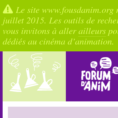
Le site www.fousdanim.org n
juillet 2015. Les outils de rech
vous invitons à aller
ailleurs
pou
dédiés au cinéma d’animation.