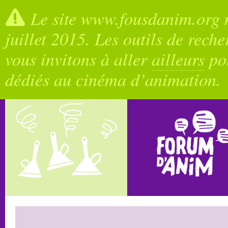
Le site www.fousdanim.org n
juillet 2015. Les outils de rech
vous invitons à aller
ailleurs
pou
dédiés au cinéma d’animation.