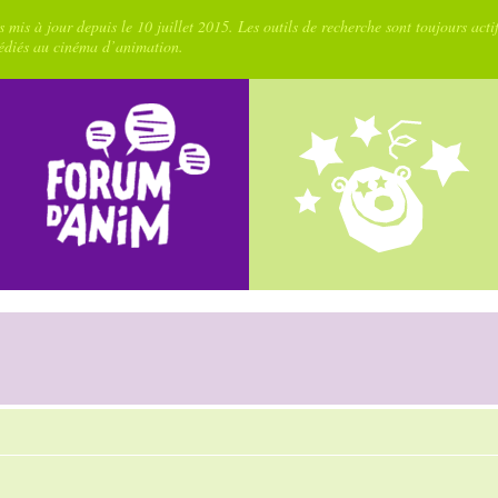
 mis à jour depuis le 10 juillet 2015. Les outils de recherche sont toujours acti
dédiés au cinéma d’animation.