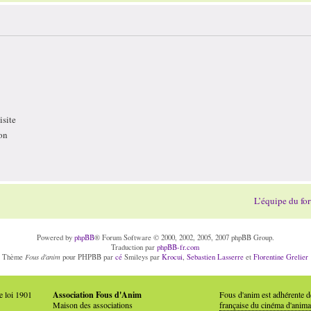
site
on
L’équipe du fo
Powered by
phpBB
® Forum Software © 2000, 2002, 2005, 2007 phpBB Group.
Traduction par
phpBB-fr.com
Fous d'anim
Thème
pour PHPBB par
cé
Smileys par
Krocui
,
Sebastien Lasserre
et
Florentine Grelier
e loi 1901
Association Fous d'Anim
Fous d'anim est adhérente 
Maison des associations
française du cinéma d'anima