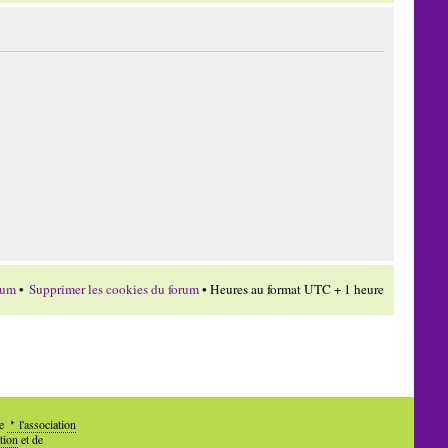
rum
•
Supprimer les cookies du forum
• Heures au format UTC + 1 heure
de
l'association
tion
et de