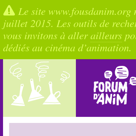
Le site www.fousdanim.org n
juillet 2015. Les outils de rech
vous invitons à aller
ailleurs
pou
dédiés au cinéma d’animation.