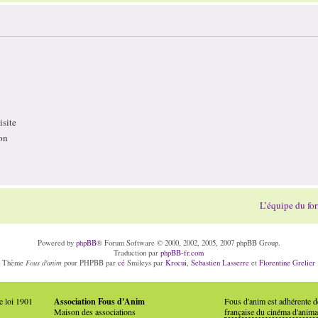
site
on
L’équipe du fo
Powered by
phpBB
® Forum Software © 2000, 2002, 2005, 2007 phpBB Group.
Traduction par
phpBB-fr.com
Fous d'anim
Thème
pour PHPBB par
cé
Smileys par
Krocui
,
Sebastien Lasserre
et
Florentine Grelier
e loi 1901
Association Fous d'Anim
Fous d'anim est adhérente 
Maison des associations
française du cinéma d'anima