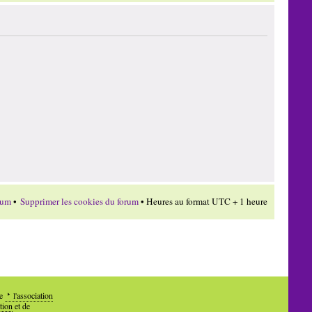
rum
•
Supprimer les cookies du forum
• Heures au format UTC + 1 heure
de
l'association
tion
et de