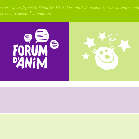
 mis à jour depuis le 10 juillet 2015. Les outils de recherche sont toujours acti
dédiés au cinéma d’animation.