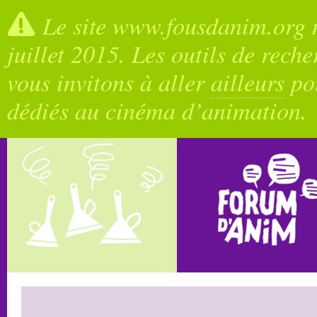
Le site www.fousdanim.org n
juillet 2015. Les outils de rech
vous invitons à aller
ailleurs
pou
dédiés au cinéma d’animation.