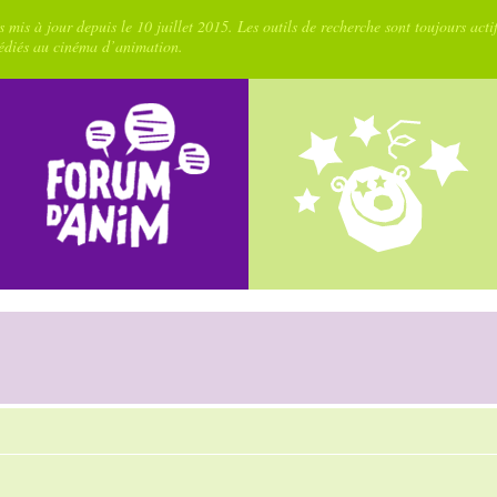
 mis à jour depuis le 10 juillet 2015. Les outils de recherche sont toujours acti
dédiés au cinéma d’animation.