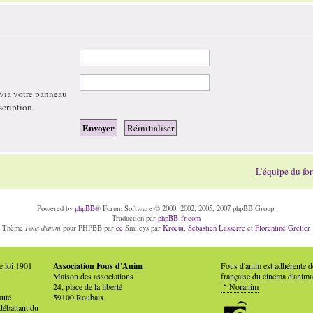
 via votre panneau
scription.
L’équipe du fo
Powered by
phpBB
® Forum Software © 2000, 2002, 2005, 2007 phpBB Group.
Traduction par
phpBB-fr.com
Fous d'anim
Thème
pour PHPBB par
cé
Smileys par
Krocui
,
Sebastien Lasserre
et
Florentine Grelier
e loi 1901
Association Fous d'Anim
Fous d'anim est adhérente 
Maison des associations
française du cinéma d'anima
24, place de la liberté
Noranim
auté
59100 Roubaix
débattant du