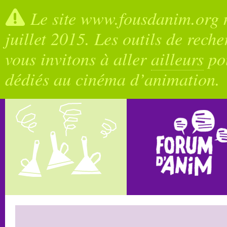
Le site www.fousdanim.org n
juillet 2015. Les outils de rech
vous invitons à aller
ailleurs
pou
dédiés au cinéma d’animation.