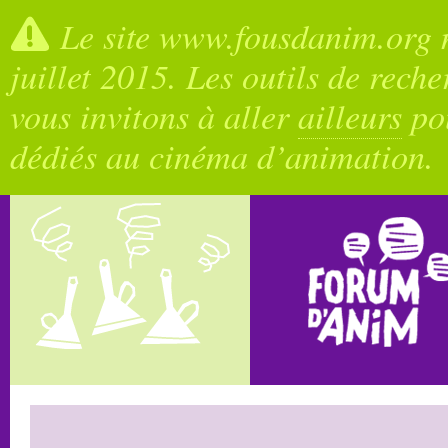
Le site www.fousdanim.org n
juillet 2015. Les outils de rech
vous invitons à aller
ailleurs
pou
dédiés au cinéma d’animation.