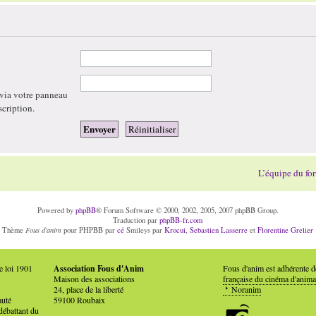
 via votre panneau
scription.
L’équipe du fo
Powered by
phpBB
® Forum Software © 2000, 2002, 2005, 2007 phpBB Group.
Traduction par
phpBB-fr.com
Fous d'anim
Thème
pour PHPBB par
cé
Smileys par
Krocui
,
Sebastien Lasserre
et
Florentine Grelier
e loi 1901
Association Fous d'Anim
Fous d'anim est adhérente 
Maison des associations
française du cinéma d'anima
24, place de la liberté
Noranim
auté
59100 Roubaix
débattant du