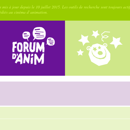
 mis à jour depuis le 10 juillet 2015. Les outils de recherche sont toujours acti
dédiés au cinéma d’animation.