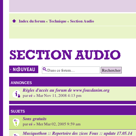
Index du forum
‹
Technique
‹
Section Audio
SECTION AUDIO
Écrire un nouveau
sujet
ANNONCES
Règles d'accès au forum de www.fousdanim.org
cé
par
» Mar Nov 11, 2008 4:13 pm
SUJETS
Sons gratuits
cé
par
» Mer Mar 02, 2005 9:59 am
Musiquethon :: Repertoire des zicos Fous :: update 17.05.14