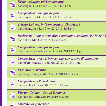
Démo technique mickey mousing
par
sonyazik
» Lun Jan 20, 2014 8:44 pm
Compositeur musique de film
par
sonyazik
» Mar Jan 14, 2014 10:51 pm
Tristan Lohengrin (Compositeur, Doubleur)
par
Lohengrin
» Lun Nov 25, 2013 4:01 pm
Recherche Compositeur film d'animation étudiant [FERMEE]
par
Aska
» Mar Oct 22, 2013 9:22 am
Compositeur musique de film
par
Cinematicscoring
» Jeu Oct 24, 2013 12:11 pm
Compositeur avec références cherche projets d'animation.
par
robert_kincaid
» Lun Mai 27, 2013 10:01 am
Free Music Archive
par
Jacky Chong
» Mar Avr 23, 2013 11:34 am
Compositeur - Paul dubois
par
zaarch
» Lun Avr 01, 2013 1:11 am
Florian Calmer - Sound Designer
par
Flopod
» Dim Sep 19, 2010 8:27 pm
Cherche un générique