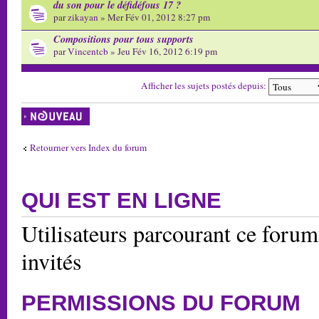
du son pour le défidéfous 17 ?
par
zikayan
» Mer Fév 01, 2012 8:27 pm
Compositions pour tous supports
par
Vincentcb
» Jeu Fév 16, 2012 6:19 pm
Afficher les sujets postés depuis:
Écrire un nouveau
sujet
Retourner vers Index du forum
QUI EST EN LIGNE
Utilisateurs parcourant ce forum:
invités
PERMISSIONS DU FORUM