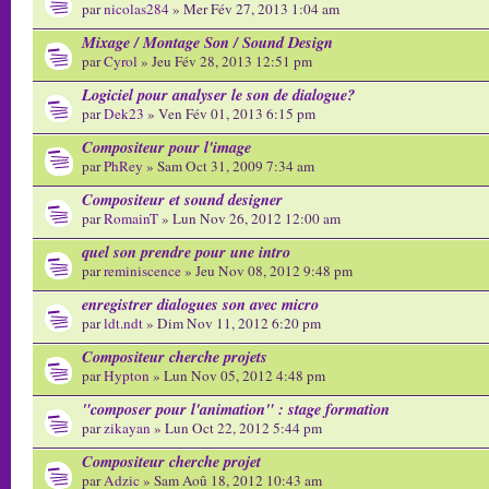
par
nicolas284
» Mer Fév 27, 2013 1:04 am
Mixage / Montage Son / Sound Design
par
Cyrol
» Jeu Fév 28, 2013 12:51 pm
Logiciel pour analyser le son de dialogue?
par
Dek23
» Ven Fév 01, 2013 6:15 pm
Compositeur pour l'image
par
PhRey
» Sam Oct 31, 2009 7:34 am
Compositeur et sound designer
par
RomainT
» Lun Nov 26, 2012 12:00 am
quel son prendre pour une intro
par
reminiscence
» Jeu Nov 08, 2012 9:48 pm
enregistrer dialogues son avec micro
par
ldt.ndt
» Dim Nov 11, 2012 6:20 pm
Compositeur cherche projets
par
Hypton
» Lun Nov 05, 2012 4:48 pm
"composer pour l'animation" : stage formation
par
zikayan
» Lun Oct 22, 2012 5:44 pm
Compositeur cherche projet
par
Adzic
» Sam Aoû 18, 2012 10:43 am