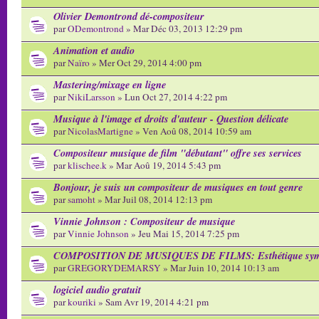
Olivier Demontrond dé-compositeur
par
ODemontrond
» Mar Déc 03, 2013 12:29 pm
Animation et audio
par
Naïro
» Mer Oct 29, 2014 4:00 pm
Mastering/mixage en ligne
par
NikiLarsson
» Lun Oct 27, 2014 4:22 pm
Musique à l'image et droits d'auteur - Question délicate
par
NicolasMartigne
» Ven Aoû 08, 2014 10:59 am
Compositeur musique de film "débutant" offre ses services
par
klischee.k
» Mar Aoû 19, 2014 5:43 pm
Bonjour, je suis un compositeur de musiques en tout genre
par
samoht
» Mar Juil 08, 2014 12:13 pm
Vinnie Johnson : Compositeur de musique
par
Vinnie Johnson
» Jeu Mai 15, 2014 7:25 pm
COMPOSITION DE MUSIQUES DE FILMS: Esthétique sym
par
GREGORYDEMARSY
» Mar Juin 10, 2014 10:13 am
logiciel audio gratuit
par
kouriki
» Sam Avr 19, 2014 4:21 pm