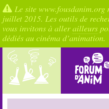
Le site www.fousdanim.org n
juillet 2015. Les outils de rech
vous invitons à aller
ailleurs
pou
dédiés au cinéma d’animation.