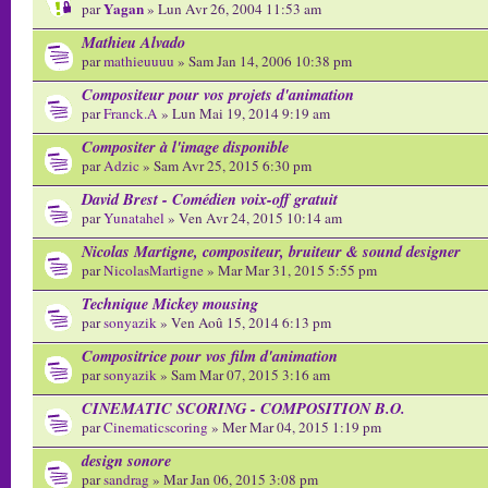
Yagan
par
» Lun Avr 26, 2004 11:53 am
Mathieu Alvado
par
mathieuuuu
» Sam Jan 14, 2006 10:38 pm
Compositeur pour vos projets d'animation
par
Franck.A
» Lun Mai 19, 2014 9:19 am
Compositer à l'image disponible
par
Adzic
» Sam Avr 25, 2015 6:30 pm
David Brest - Comédien voix-off gratuit
par
Yunatahel
» Ven Avr 24, 2015 10:14 am
Nicolas Martigne, compositeur, bruiteur & sound designer
par
NicolasMartigne
» Mar Mar 31, 2015 5:55 pm
Technique Mickey mousing
par
sonyazik
» Ven Aoû 15, 2014 6:13 pm
Compositrice pour vos film d'animation
par
sonyazik
» Sam Mar 07, 2015 3:16 am
CINEMATIC SCORING - COMPOSITION B.O.
par
Cinematicscoring
» Mer Mar 04, 2015 1:19 pm
design sonore
par
sandrag
» Mar Jan 06, 2015 3:08 pm