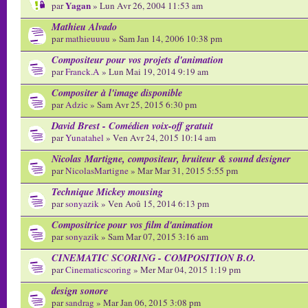
Yagan
par
» Lun Avr 26, 2004 11:53 am
Mathieu Alvado
par
mathieuuuu
» Sam Jan 14, 2006 10:38 pm
Compositeur pour vos projets d'animation
par
Franck.A
» Lun Mai 19, 2014 9:19 am
Compositer à l'image disponible
par
Adzic
» Sam Avr 25, 2015 6:30 pm
David Brest - Comédien voix-off gratuit
par
Yunatahel
» Ven Avr 24, 2015 10:14 am
Nicolas Martigne, compositeur, bruiteur & sound designer
par
NicolasMartigne
» Mar Mar 31, 2015 5:55 pm
Technique Mickey mousing
par
sonyazik
» Ven Aoû 15, 2014 6:13 pm
Compositrice pour vos film d'animation
par
sonyazik
» Sam Mar 07, 2015 3:16 am
CINEMATIC SCORING - COMPOSITION B.O.
par
Cinematicscoring
» Mer Mar 04, 2015 1:19 pm
design sonore
par
sandrag
» Mar Jan 06, 2015 3:08 pm