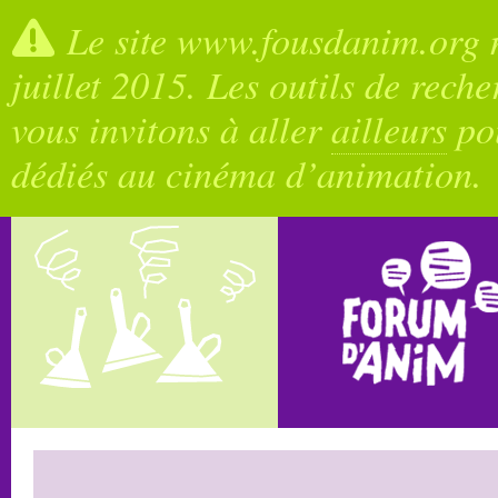
Le site www.fousdanim.org n
juillet 2015. Les outils de rech
vous invitons à aller
ailleurs
pou
dédiés au cinéma d’animation.