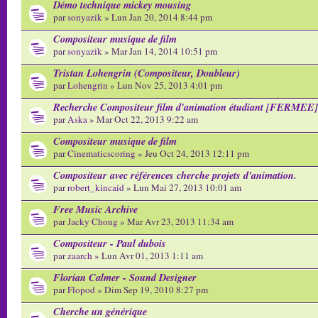
Démo technique mickey mousing
par
sonyazik
» Lun Jan 20, 2014 8:44 pm
Compositeur musique de film
par
sonyazik
» Mar Jan 14, 2014 10:51 pm
Tristan Lohengrin (Compositeur, Doubleur)
par
Lohengrin
» Lun Nov 25, 2013 4:01 pm
Recherche Compositeur film d'animation étudiant [FERMEE]
par
Aska
» Mar Oct 22, 2013 9:22 am
Compositeur musique de film
par
Cinematicscoring
» Jeu Oct 24, 2013 12:11 pm
Compositeur avec références cherche projets d'animation.
par
robert_kincaid
» Lun Mai 27, 2013 10:01 am
Free Music Archive
par
Jacky Chong
» Mar Avr 23, 2013 11:34 am
Compositeur - Paul dubois
par
zaarch
» Lun Avr 01, 2013 1:11 am
Florian Calmer - Sound Designer
par
Flopod
» Dim Sep 19, 2010 8:27 pm
Cherche un générique