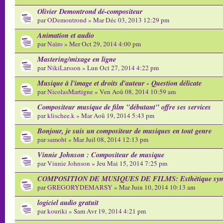
Olivier Demontrond dé-compositeur
par
ODemontrond
» Mar Déc 03, 2013 12:29 pm
Animation et audio
par
Naïro
» Mer Oct 29, 2014 4:00 pm
Mastering/mixage en ligne
par
NikiLarsson
» Lun Oct 27, 2014 4:22 pm
Musique à l'image et droits d'auteur - Question délicate
par
NicolasMartigne
» Ven Aoû 08, 2014 10:59 am
Compositeur musique de film "débutant" offre ses services
par
klischee.k
» Mar Aoû 19, 2014 5:43 pm
Bonjour, je suis un compositeur de musiques en tout genre
par
samoht
» Mar Juil 08, 2014 12:13 pm
Vinnie Johnson : Compositeur de musique
par
Vinnie Johnson
» Jeu Mai 15, 2014 7:25 pm
COMPOSITION DE MUSIQUES DE FILMS: Esthétique sym
par
GREGORYDEMARSY
» Mar Juin 10, 2014 10:13 am
logiciel audio gratuit
par
kouriki
» Sam Avr 19, 2014 4:21 pm