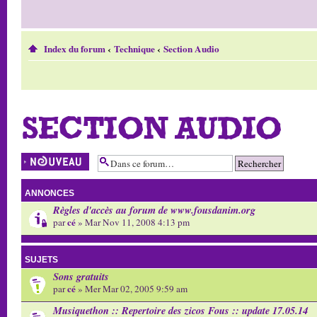
Index du forum
‹
Technique
‹
Section Audio
SECTION AUDIO
Écrire un nouveau
sujet
ANNONCES
Règles d'accès au forum de www.fousdanim.org
cé
par
» Mar Nov 11, 2008 4:13 pm
SUJETS
Sons gratuits
cé
par
» Mer Mar 02, 2005 9:59 am
Musiquethon :: Repertoire des zicos Fous :: update 17.05.14