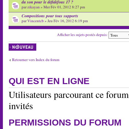
du son pour le défidéfous 17 ?
par
zikayan
» Mer Fév 01, 2012 8:27 pm
Compositions pour tous supports
par
Vincentcb
» Jeu Fév 16, 2012 6:19 pm
Afficher les sujets postés depuis:
Écrire un nouveau
sujet
Retourner vers Index du forum
QUI EST EN LIGNE
Utilisateurs parcourant ce forum:
invités
PERMISSIONS DU FORUM