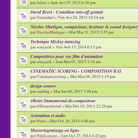
par
Adzic
» Sam Avr 25, 2015 6:30 pm
David Brest - Comédien voix-off gratuit
par
Yunatahel
» Ven Avr 24, 2015 10:14 am
Nicolas Martigne, compositeur, bruiteur & sound designer
par
NicolasMartigne
» Mar Mar 31, 2015 5:55 pm
Technique Mickey mousing
par
sonyazik
» Ven Aoû 15, 2014 6:13 pm
Compositrice pour vos film d'animation
par
sonyazik
» Sam Mar 07, 2015 3:16 am
CINEMATIC SCORING - COMPOSITION B.O.
par
Cinematicscoring
» Mer Mar 04, 2015 1:19 pm
design sonore
par
sandrag
» Mar Jan 06, 2015 3:08 pm
Olivier Demontrond dé-compositeur
par
ODemontrond
» Mar Déc 03, 2013 12:29 pm
Animation et audio
par
Naïro
» Mer Oct 29, 2014 4:00 pm
Mastering/mixage en ligne
par
NikiLarsson
» Lun Oct 27, 2014 4:22 pm