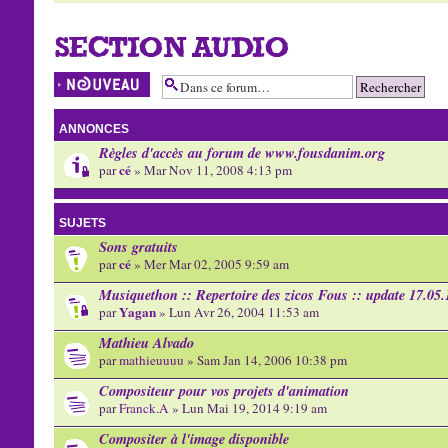
SECTION AUDIO
Écrire un nouveau
sujet
ANNONCES
Règles d'accès au forum de www.fousdanim.org
cé
par
» Mar Nov 11, 2008 4:13 pm
SUJETS
Sons gratuits
cé
par
» Mer Mar 02, 2005 9:59 am
Musiquethon :: Repertoire des zicos Fous :: update 17.05.
Yagan
par
» Lun Avr 26, 2004 11:53 am
Mathieu Alvado
par
mathieuuuu
» Sam Jan 14, 2006 10:38 pm
Compositeur pour vos projets d'animation
par
Franck.A
» Lun Mai 19, 2014 9:19 am
Compositer à l'image disponible