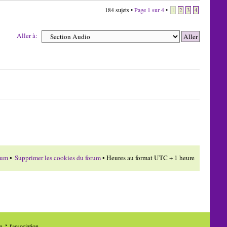
184 sujets •
Page
1
sur
4
•
1
2
3
4
Aller à:
rum
•
Supprimer les cookies du forum
• Heures au format UTC + 1 heure
de
l'association