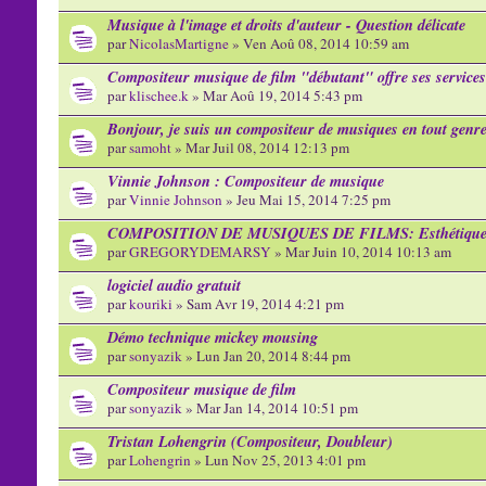
Musique à l'image et droits d'auteur - Question délicate
par
NicolasMartigne
» Ven Aoû 08, 2014 10:59 am
Compositeur musique de film "débutant" offre ses services
par
klischee.k
» Mar Aoû 19, 2014 5:43 pm
Bonjour, je suis un compositeur de musiques en tout genr
par
samoht
» Mar Juil 08, 2014 12:13 pm
Vinnie Johnson : Compositeur de musique
par
Vinnie Johnson
» Jeu Mai 15, 2014 7:25 pm
COMPOSITION DE MUSIQUES DE FILMS: Esthétique 
par
GREGORYDEMARSY
» Mar Juin 10, 2014 10:13 am
logiciel audio gratuit
par
kouriki
» Sam Avr 19, 2014 4:21 pm
Démo technique mickey mousing
par
sonyazik
» Lun Jan 20, 2014 8:44 pm
Compositeur musique de film
par
sonyazik
» Mar Jan 14, 2014 10:51 pm
Tristan Lohengrin (Compositeur, Doubleur)
par
Lohengrin
» Lun Nov 25, 2013 4:01 pm