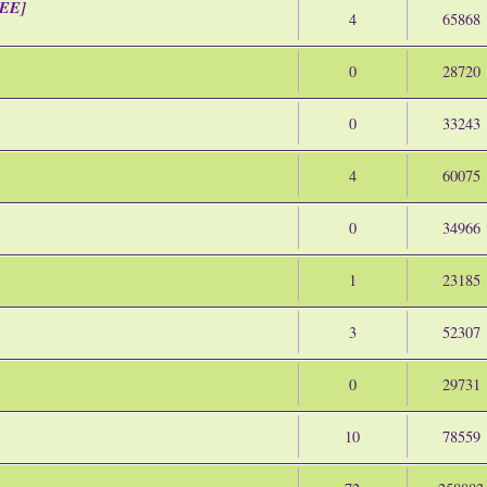
MEE]
4
65868
0
28720
0
33243
4
60075
0
34966
1
23185
3
52307
0
29731
10
78559