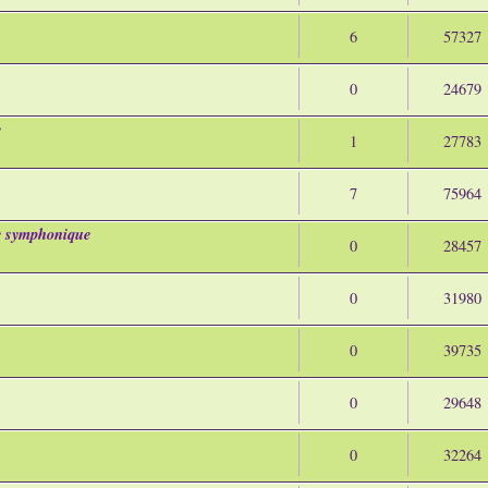
6
57327
0
24679
e
1
27783
7
75964
symphonique
0
28457
0
31980
0
39735
0
29648
0
32264