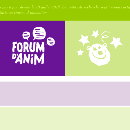
 mis à jour depuis le 10 juillet 2015. Les outils de recherche sont toujours acti
dédiés au cinéma d’animation.