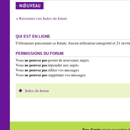
Écrire un nouveau
sujet
Retourner vers Index du forum
QUI EST EN LIGNE
Utilisateurs parcourant ce forum: Aucun utilisateur enregistré et 21 invit
PERMISSIONS DU FORUM
ne pouvez pas
Vous
poster de nouveaux sujets
ne pouvez pas
Vous
répondre aux sujets
ne pouvez pas
Vous
éditer vos messages
ne pouvez pas
Vous
supprimer vos messages
Index du forum
Fous d'anim
est une association d