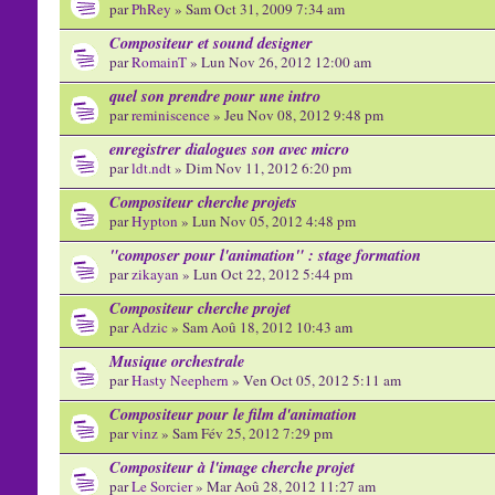
par
PhRey
» Sam Oct 31, 2009 7:34 am
Compositeur et sound designer
par
RomainT
» Lun Nov 26, 2012 12:00 am
quel son prendre pour une intro
par
reminiscence
» Jeu Nov 08, 2012 9:48 pm
enregistrer dialogues son avec micro
par
ldt.ndt
» Dim Nov 11, 2012 6:20 pm
Compositeur cherche projets
par
Hypton
» Lun Nov 05, 2012 4:48 pm
"composer pour l'animation" : stage formation
par
zikayan
» Lun Oct 22, 2012 5:44 pm
Compositeur cherche projet
par
Adzic
» Sam Aoû 18, 2012 10:43 am
Musique orchestrale
par
Hasty Neephern
» Ven Oct 05, 2012 5:11 am
Compositeur pour le film d'animation
par
vinz
» Sam Fév 25, 2012 7:29 pm
Compositeur à l'image cherche projet
par
Le Sorcier
» Mar Aoû 28, 2012 11:27 am