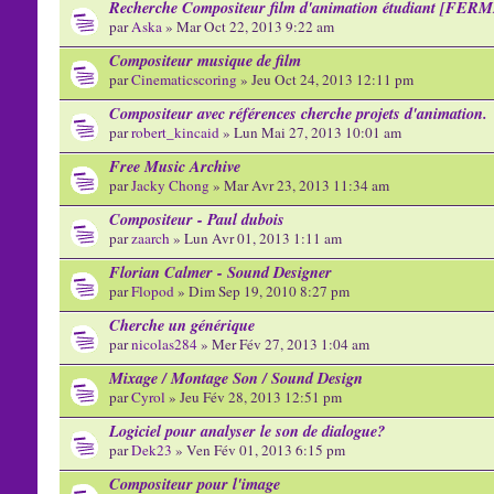
Recherche Compositeur film d'animation étudiant [FER
par
Aska
» Mar Oct 22, 2013 9:22 am
Compositeur musique de film
par
Cinematicscoring
» Jeu Oct 24, 2013 12:11 pm
Compositeur avec références cherche projets d'animation.
par
robert_kincaid
» Lun Mai 27, 2013 10:01 am
Free Music Archive
par
Jacky Chong
» Mar Avr 23, 2013 11:34 am
Compositeur - Paul dubois
par
zaarch
» Lun Avr 01, 2013 1:11 am
Florian Calmer - Sound Designer
par
Flopod
» Dim Sep 19, 2010 8:27 pm
Cherche un générique
par
nicolas284
» Mer Fév 27, 2013 1:04 am
Mixage / Montage Son / Sound Design
par
Cyrol
» Jeu Fév 28, 2013 12:51 pm
Logiciel pour analyser le son de dialogue?
par
Dek23
» Ven Fév 01, 2013 6:15 pm
Compositeur pour l'image