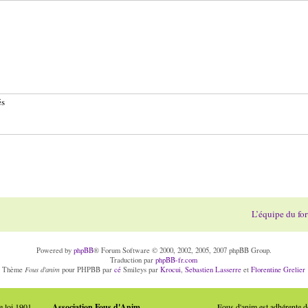
és
L’équipe du fo
Powered by
phpBB
® Forum Software © 2000, 2002, 2005, 2007 phpBB Group.
Traduction par
phpBB-fr.com
Fous d'anim
Thème
pour PHPBB par
cé
Smileys par
Krocui
,
Sebastien Lasserre
et
Florentine Grelier
e loi 1901
Association Fous d'Anim
Fous d'anim est adhérente 