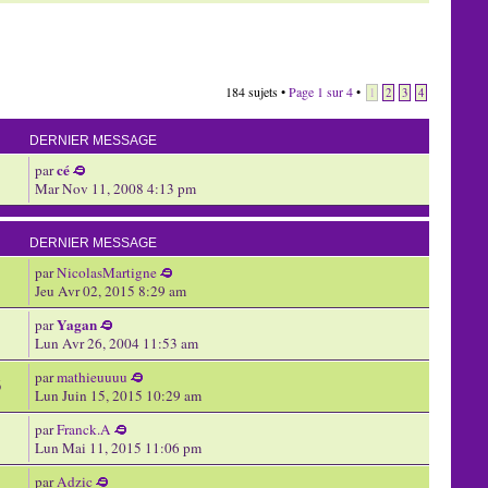
184 sujets •
Page
1
sur
4
•
1
2
3
4
DERNIER MESSAGE
cé
par
Mar Nov 11, 2008 4:13 pm
DERNIER MESSAGE
par
NicolasMartigne
Jeu Avr 02, 2015 8:29 am
Yagan
par
Lun Avr 26, 2004 11:53 am
par
mathieuuuu
6
Lun Juin 15, 2015 10:29 am
par
Franck.A
Lun Mai 11, 2015 11:06 pm
par
Adzic