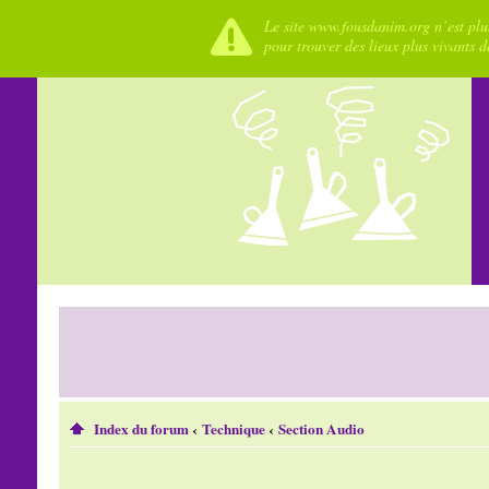
Le site www.fousdanim.org n’est plus
pour trouver des lieux plus vivants 
Index du forum
‹
Technique
‹
Section Audio