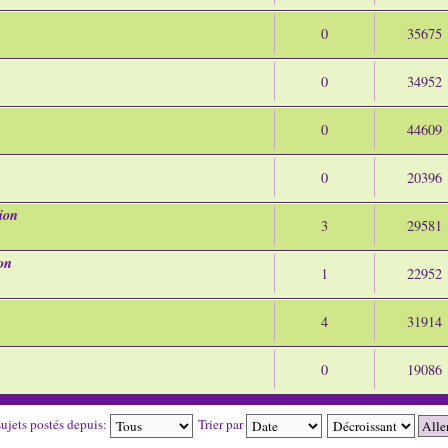
0
35675
0
34952
0
44609
0
20396
ion
3
29581
on
1
22952
4
31914
0
19086
sujets postés depuis:
Trier par