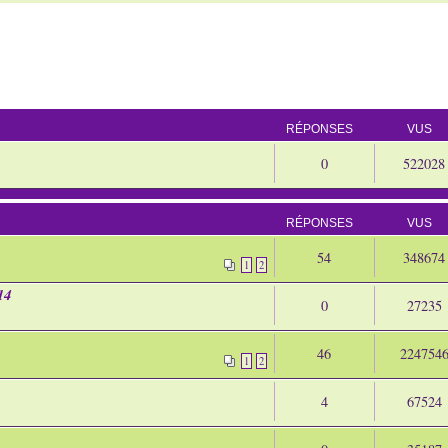
RÉPONSES
VUS
0
522028
RÉPONSES
VUS
54
348674
1
2
14
0
27235
46
224754
1
2
4
67524