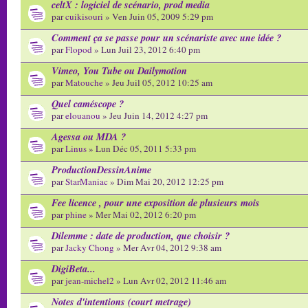
celtX : logiciel de scénario, prod media
par
cuikisouri
» Ven Juin 05, 2009 5:29 pm
Comment ça se passe pour un scénariste avec une idée ?
par
Flopod
» Lun Juil 23, 2012 6:40 pm
Vimeo, You Tube ou Dailymotion
par
Matouche
» Jeu Juil 05, 2012 10:25 am
Quel caméscope ?
par
elouanou
» Jeu Juin 14, 2012 4:27 pm
Agessa ou MDA ?
par
Linus
» Lun Déc 05, 2011 5:33 pm
ProductionDessinAnime
par
StarManiac
» Dim Mai 20, 2012 12:25 pm
Fee licence , pour une exposition de plusieurs mois
par
phine
» Mer Mai 02, 2012 6:20 pm
Dilemme : date de production, que choisir ?
par
Jacky Chong
» Mer Avr 04, 2012 9:38 am
DigiBeta...
par
jean-michel2
» Lun Avr 02, 2012 11:46 am
Notes d'intentions (court metrage)