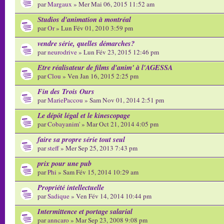
par
Margaux
» Mer Mai 06, 2015 11:52 am
Studios d'animation à montréal
par
Or
» Lun Fév 01, 2010 3:59 pm
vendre série, quelles démarches?
par
neurodrive
» Lun Fév 23, 2015 12:46 pm
Etre réalisateur de films d'anim' à l'AGESSA
par
Clou
» Ven Jan 16, 2015 2:25 pm
Fin des Trois Ours
par
MariePaccou
» Sam Nov 01, 2014 2:51 pm
Le dépôt légal et le kinescopage
par
Cobayanim'
» Mar Oct 21, 2014 4:05 pm
faire sa propre série tout seul
par
steff
» Mer Sep 25, 2013 7:43 pm
prix pour une pub
par
Phi
» Sam Fév 15, 2014 10:29 am
Propriété intellectuelle
par
Sadique
» Ven Fév 14, 2014 10:44 pm
Intermittence et portage salarial
par
anncaro
» Mar Sep 23, 2008 9:08 pm