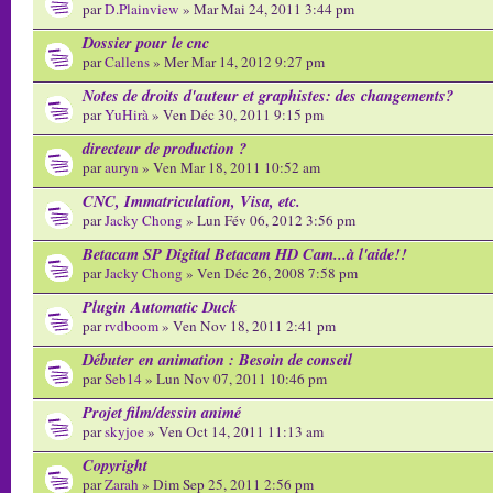
par
D.Plainview
» Mar Mai 24, 2011 3:44 pm
Dossier pour le cnc
par
Callens
» Mer Mar 14, 2012 9:27 pm
Notes de droits d'auteur et graphistes: des changements?
par
YuHirà
» Ven Déc 30, 2011 9:15 pm
directeur de production ?
par
auryn
» Ven Mar 18, 2011 10:52 am
CNC, Immatriculation, Visa, etc.
par
Jacky Chong
» Lun Fév 06, 2012 3:56 pm
Betacam SP Digital Betacam HD Cam...à l'aide!!
par
Jacky Chong
» Ven Déc 26, 2008 7:58 pm
Plugin Automatic Duck
par
rvdboom
» Ven Nov 18, 2011 2:41 pm
Débuter en animation : Besoin de conseil
par
Seb14
» Lun Nov 07, 2011 10:46 pm
Projet film/dessin animé
par
skyjoe
» Ven Oct 14, 2011 11:13 am
Copyright
par
Zarah
» Dim Sep 25, 2011 2:56 pm