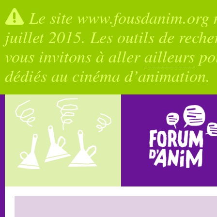
Le site www.fousdanim.org n
juillet 2015. Les outils de rech
vous invitons à aller
ailleurs
pou
dédiés au cinéma d’animation.