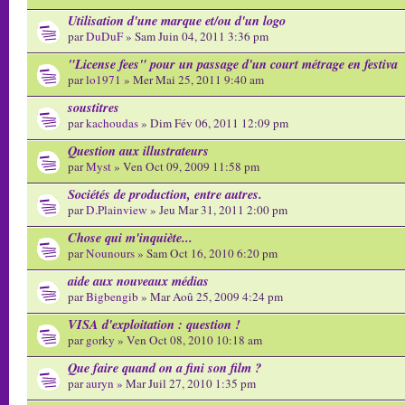
Utilisation d'une marque et/ou d'un logo
par
DuDuF
» Sam Juin 04, 2011 3:36 pm
"License fees" pour un passage d'un court métrage en festiva
par
lo1971
» Mer Mai 25, 2011 9:40 am
soustitres
par
kachoudas
» Dim Fév 06, 2011 12:09 pm
Question aux illustrateurs
par
Myst
» Ven Oct 09, 2009 11:58 pm
Sociétés de production, entre autres.
par
D.Plainview
» Jeu Mar 31, 2011 2:00 pm
Chose qui m'inquiète...
par
Nounours
» Sam Oct 16, 2010 6:20 pm
aide aux nouveaux médias
par
Bigbengib
» Mar Aoû 25, 2009 4:24 pm
VISA d'exploitation : question !
par
gorky
» Ven Oct 08, 2010 10:18 am
Que faire quand on a fini son film ?
par
auryn
» Mar Juil 27, 2010 1:35 pm