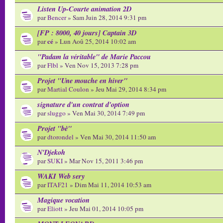
Listen Up-Courte animation 2D
par
Bencer
» Sam Juin 28, 2014 9:31 pm
[FP : 8000, 40 jours] Captain 3D
cé
par
» Lun Aoû 25, 2014 10:02 am
"Padam la véritable" de Marie Paccou
par
Flbl
» Ven Nov 15, 2013 7:28 pm
Projet "Une mouche en hiver"
par
Martial Coulon
» Jeu Mai 29, 2014 8:34 pm
signature d'un contrat d'option
par
sluggo
» Ven Mai 30, 2014 7:49 pm
Projet "bè"
par
dtorondel
» Ven Mai 30, 2014 11:50 am
N'Djekoh
par
SUKI
» Mar Nov 15, 2011 3:46 pm
WAKI Web sery
par
ITAF21
» Dim Mai 11, 2014 10:53 am
Magique vocation
par
Eliott
» Jeu Mai 01, 2014 10:05 pm