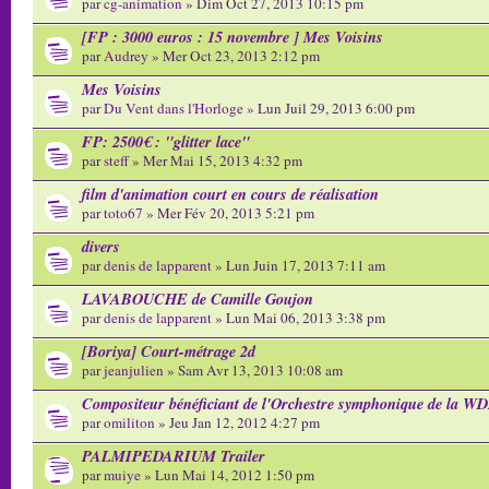
par
cg-animation
» Dim Oct 27, 2013 10:15 pm
[FP : 3000 euros : 15 novembre ] Mes Voisins
par
Audrey
» Mer Oct 23, 2013 2:12 pm
Mes Voisins
par
Du Vent dans l'Horloge
» Lun Juil 29, 2013 6:00 pm
FP: 2500€ : "glitter lace"
par
steff
» Mer Mai 15, 2013 4:32 pm
film d'animation court en cours de réalisation
par
toto67
» Mer Fév 20, 2013 5:21 pm
divers
par
denis de lapparent
» Lun Juin 17, 2013 7:11 am
LAVABOUCHE de Camille Goujon
par
denis de lapparent
» Lun Mai 06, 2013 3:38 pm
[Boriya] Court-métrage 2d
par
jeanjulien
» Sam Avr 13, 2013 10:08 am
Compositeur bénéficiant de l'Orchestre symphonique de la W
par
omiliton
» Jeu Jan 12, 2012 4:27 pm
PALMIPEDARIUM Trailer
par
muiye
» Lun Mai 14, 2012 1:50 pm