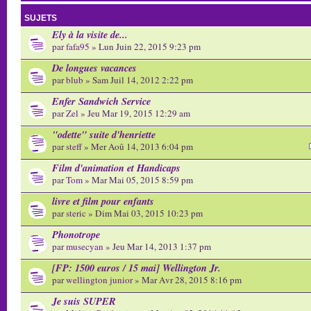
SUJETS
Ely à la visite de...
par
fafa95
» Lun Juin 22, 2015 9:23 pm
De longues vacances
par
blub
» Sam Juil 14, 2012 2:22 pm
Enfer Sandwich Service
par
Zel
» Jeu Mar 19, 2015 12:29 am
"odette" suite d'henriette
par
steff
» Mer Aoû 14, 2013 6:04 pm
Film d'animation et Handicaps
par
Tom
» Mar Mai 05, 2015 8:59 pm
livre et film pour enfants
par
steric
» Dim Mai 03, 2015 10:23 pm
Phonotrope
par
musecyan
» Jeu Mar 14, 2013 1:37 pm
[FP: 1500 euros / 15 mai] Wellington Jr.
par
wellington junior
» Mar Avr 28, 2015 8:16 pm
Je suis SUPER