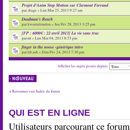
Projet d'Anim Stop Motion sur Clermont Ferrand
par
sbage
» Lun Mar 25, 2013 9:27 am
Deadman's Reach
par
kweninlondon
» Jeu Fév 28, 2013 3:25 pm
[FP : 6000€ : 22 avril 2013] La vie sans truc
cé
par
» Lun Mar 04, 2013 8:53 pm
finger in the noose -générique intro
par
ldt.ndt
» Dim Fév 24, 2013 7:30 pm
Afficher les sujets postés depuis:
Écrire un nouveau
sujet
Retourner vers Index du forum
QUI EST EN LIGNE
Utilisateurs parcourant ce forum: