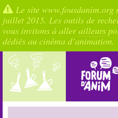
Le site www.fousdanim.org n
juillet 2015. Les outils de rech
vous invitons à aller
ailleurs
pou
dédiés au cinéma d’animation.