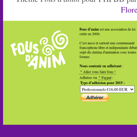
Flore
Fous d'anim
est une association de loi
créée en 2000.
C'est aussi et surtout une communauté
francophone libre et indépendante débat
sujet du cinéma d'animation sous toutes
formes
Nous soutenir en adhérant
:
Allez vous faire fous !
Adhérez via
Paypal
:
Type d'adhésion pour 2015 :