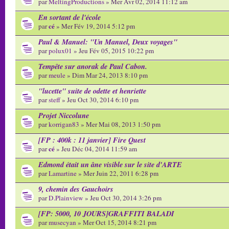
par
MeltingProductions
» Mer Avr 02, 2014 11:12 am
En sortant de l'école
cé
par
» Mer Fév 19, 2014 5:12 pm
Paul & Manuel: "Un Manuel, Deux voyages"
par
polux01
» Jeu Fév 05, 2015 10:22 pm
Tempête sur anorak de Paul Cabon.
par
meule
» Dim Mar 24, 2013 8:10 pm
"lucette" suite de odette et henriette
par
steff
» Jeu Oct 30, 2014 6:10 pm
Projet Niccolune
par
korrigan83
» Mer Mai 08, 2013 1:50 pm
[FP : 400k : 11 janvier] Fire Quest
cé
par
» Jeu Déc 04, 2014 11:59 am
Edmond était un âne visible sur le site d'ARTE
par
Lamartine
» Mer Juin 22, 2011 6:28 pm
9, chemin des Gauchoirs
par
D.Plainview
» Jeu Oct 30, 2014 3:26 pm
[FP: 5000, 10 JOURS]GRAFFITI BALADI
par
musecyan
» Mer Oct 15, 2014 8:21 pm