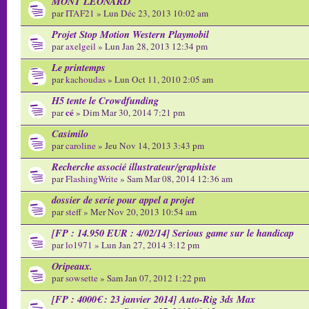
MONT LEONARD
par
ITAF21
» Lun Déc 23, 2013 10:02 am
Projet Stop Motion Western Playmobil
par
axelgeil
» Lun Jan 28, 2013 12:34 pm
Le printemps
par
kachoudas
» Lun Oct 11, 2010 2:05 am
H5 tente le Crowdfunding
cé
par
» Dim Mar 30, 2014 7:21 pm
Casimilo
par
caroline
» Jeu Nov 14, 2013 3:43 pm
Recherche associé illustrateur/graphiste
par
FlashingWrite
» Sam Mar 08, 2014 12:36 am
dossier de serie pour appel a projet
par
steff
» Mer Nov 20, 2013 10:54 am
[FP : 14.950 EUR : 4/02/14] Serious game sur le handicap
par
lo1971
» Lun Jan 27, 2014 3:12 pm
Oripeaux.
par
sowsette
» Sam Jan 07, 2012 1:22 pm
[FP : 4000€ : 23 janvier 2014] Auto-Rig 3ds Max