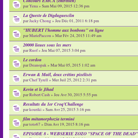
Concours EMCA (entretien)
par
Yena
» Sam Mai 09, 2015 12:36 pm
La Queste de Digduguesclin
par
Jacky Chong
» Jeu Déc 01, 2011 6:18 pm
"HUBERT l'homme aux bonbons" en ligne
par
MariePaccou
» Mar Fév 24, 2015 11:49 am
20000 lieues sous les mers
par
Ruof
» Jeu Mai 07, 2015 3:04 pm
Le cordon
par
Deanopak
» Mar Mai 05, 2015 1:02 am
Erwan & Maël, deux crétins pixélisés
par
Chef Tyrell
» Mer Juil 25, 2012 2:31 pm
Kevin et le Jihad
par
Robert Cash
» Jeu Avr 30, 2015 5:55 pm
Resultats du 1er Croq'Challenge
par
kouriki
» Sam Avr 25, 2015 3:16 pm
film métamorphozia terminé
par
toto67
» Dim Avr 19, 2015 8:16 pm
EPISODE 8 - WEBSERIE ZOZO "SPACE OF THE DEAD"