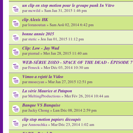
un clip en stop motion pour le groupe punk In Vitro
par
mcwild
» Sam Jan 31, 2015 1:46 pm
clip Alexis HK
par
loranoutan
» Sam Aoû 02, 2014 6:42 pm
bonne année 2015
par
steric
» Jeu Jan 01, 2015 11:12 pm
Clip: Low - Jay Wud
par
pierrad
» Mer Jan 28, 2015 11:40 am
WEB-SÉRIE ZOZO - SPACE OF THE DEAD - ÉPISODE 7
par
Feneck
» Mer Déc 03, 2014 10:30 am
Vimeo a rejeté la Video
par
musecyan
» Mar Jan 27, 2015 12:51 pm
La série Maurice et Patapon
par
MeltingProductions
» Mer Fév 26, 2014 10:44 am
Banque VS Banquise
par
Jacky Chong
» Lun Déc 08, 2014 2:59 pm
clip stop motion papiers découpés
par
Annouchka
» Mar Déc 23, 2014 1:02 am