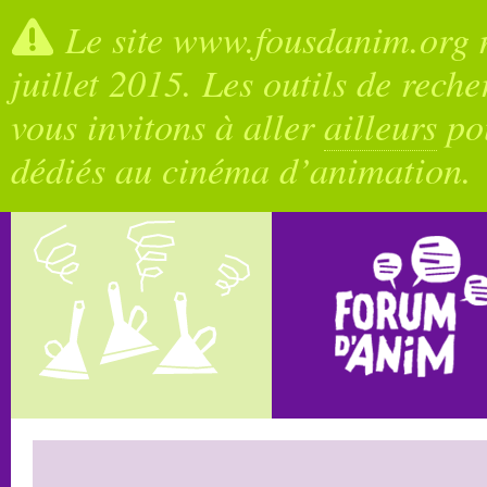
Le site www.fousdanim.org n
juillet 2015. Les outils de rech
vous invitons à aller
ailleurs
pou
dédiés au cinéma d’animation.