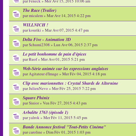
par
Feneck
» Mer Avr 15, 2015 10:06 am
The Race (Trailer)
par
micalem
» Mar Avr 14, 2015 4:22 pm
WILLNICH !
par
kouriki
» Mar Avr 07, 2015 4:47 pm
Delta Five - Animation 3D
par
Schumi2308
» Lun Avr 06, 2015 2:37 pm
Le petit bonhomme de pain d'épices
par
Ruof
» Mer Avr 01, 2015 5:21 pm
Web-Série animée sur les expressions anglaises
par
Agitateur d'Image
» Mer Fév 04, 2015 4:18 pm
Clip avec marionnettes : Crystal Shards de Alternine
par
JulienNevo
» Mer Fév 25, 2015 7:22 pm
Square Phénix
par
Sinior
» Ven Fév 27, 2015 4:43 pm
Arbalète 1763 (épisode 1)
par
yalrok
» Mer Fév 11, 2015 5:45 pm
Bande Annonce festival "Tout-Petits Cinéma"
par
caroline
» Dim Fév 01, 2015 1:03 pm