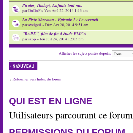
Pirates, Hadopi, Enfants tout nus
par
DuDuF
» Ven Aoû 22, 2014 1:13 am
La Piste Sherman - Episode 1 : Le cercueil
par
axelgeil
» Dim Avr 20, 2014 9:51 am
"BARK", film de fin d étude EMCA.
par
skop
» Jeu Juil 24, 2014 12:05 pm
Afficher les sujets postés depuis:
Écrire un nouveau
sujet
Retourner vers Index du forum
QUI EST EN LIGNE
Utilisateurs parcourant ce foru
PERMISSIONS DU FORUM