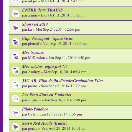
par
mkpo
» Mar Oct 14, 2014 7:45 pm
ENTRE deux TRAINS
par
armin
» Lun Oct 13, 2014 11:32 pm
Showreel 2014
par
ka
» Mer Sep 24, 2014 12:56 pm
Clip: Neosignal - Space Gsus
par
pierrad
» Ven Sep 19, 2014 11:05 am
Mes travaux
par
MrDindon
» Jeu Sep 11, 2014 4:50 pm
Mes voisins, enfin fini !!!
par
Audrey
» Mer Sep 10, 2014 6:04 pm
JAG AR, Film de fin d'etude/Graduation Film
par
paolo
» Sam Sep 06, 2014 12:22 pm
Les Etats-Unis en 5 minutes ...
par
caljbeut
» Jeu Sep 04, 2014 2:49 pm
Pilote-Pandore
par
Cyfe
» Lun Juil 28, 2014 7:35 pm
Seven Red Hoods (trailer)
par
gorky
» Ven Aoû 29, 2014 10:01 am