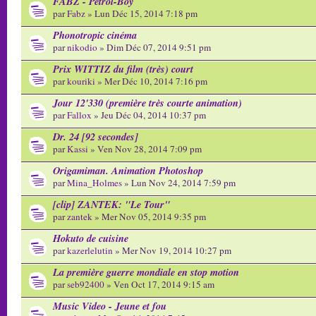
FABZ - Petrol-Boy
par
Fabz
» Lun Déc 15, 2014 7:18 pm
Phonotropic cinéma
par
nikodio
» Dim Déc 07, 2014 9:51 pm
Prix WITTIZ du film (très) court
par
kouriki
» Mer Déc 10, 2014 7:16 pm
Jour 12'330 (première très courte animation)
par
Fallox
» Jeu Déc 04, 2014 10:37 pm
Dr. 24 [92 secondes]
par
Kassi
» Ven Nov 28, 2014 7:09 pm
Origamiman. Animation Photoshop
par
Mina_Holmes
» Lun Nov 24, 2014 7:59 pm
[clip] ZANTEK: "Le Tour"
par
zantek
» Mer Nov 05, 2014 9:35 pm
Hokuto de cuisine
par
kazerlelutin
» Mer Nov 19, 2014 10:27 pm
La première guerre mondiale en stop motion
par
seb92400
» Ven Oct 17, 2014 9:15 am
Music Video - Jeune et fou