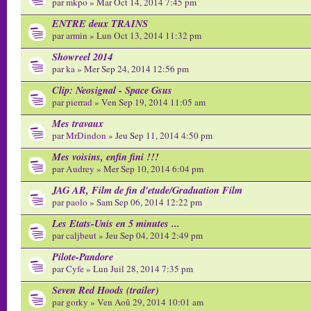
par
mkpo
» Mar Oct 14, 2014 7:45 pm
ENTRE deux TRAINS
par
armin
» Lun Oct 13, 2014 11:32 pm
Showreel 2014
par
ka
» Mer Sep 24, 2014 12:56 pm
Clip: Neosignal - Space Gsus
par
pierrad
» Ven Sep 19, 2014 11:05 am
Mes travaux
par
MrDindon
» Jeu Sep 11, 2014 4:50 pm
Mes voisins, enfin fini !!!
par
Audrey
» Mer Sep 10, 2014 6:04 pm
JAG AR, Film de fin d'etude/Graduation Film
par
paolo
» Sam Sep 06, 2014 12:22 pm
Les Etats-Unis en 5 minutes ...
par
caljbeut
» Jeu Sep 04, 2014 2:49 pm
Pilote-Pandore
par
Cyfe
» Lun Juil 28, 2014 7:35 pm
Seven Red Hoods (trailer)
par
gorky
» Ven Aoû 29, 2014 10:01 am