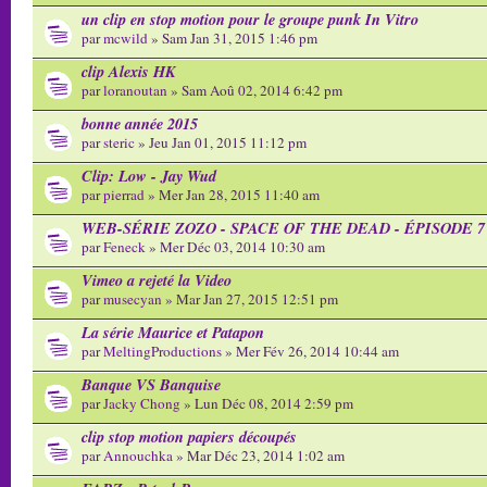
un clip en stop motion pour le groupe punk In Vitro
par
mcwild
» Sam Jan 31, 2015 1:46 pm
clip Alexis HK
par
loranoutan
» Sam Aoû 02, 2014 6:42 pm
bonne année 2015
par
steric
» Jeu Jan 01, 2015 11:12 pm
Clip: Low - Jay Wud
par
pierrad
» Mer Jan 28, 2015 11:40 am
WEB-SÉRIE ZOZO - SPACE OF THE DEAD - ÉPISODE 7
par
Feneck
» Mer Déc 03, 2014 10:30 am
Vimeo a rejeté la Video
par
musecyan
» Mar Jan 27, 2015 12:51 pm
La série Maurice et Patapon
par
MeltingProductions
» Mer Fév 26, 2014 10:44 am
Banque VS Banquise
par
Jacky Chong
» Lun Déc 08, 2014 2:59 pm
clip stop motion papiers découpés
par
Annouchka
» Mar Déc 23, 2014 1:02 am