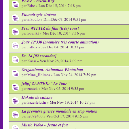
FABZ - Petrol-Boy
par
Fabz
» Lun Déc 15, 2014 7:18 pm
Phonotropic cinéma
par
nikodio
» Dim Déc 07, 2014 9:51 pm
Prix WITTIZ du film (très) court
par
kouriki
» Mer Déc 10, 2014 7:16 pm
Jour 12'330 (première très courte animation)
par
Fallox
» Jeu Déc 04, 2014 10:37 pm
Dr. 24 [92 secondes]
par
Kassi
» Ven Nov 28, 2014 7:09 pm
Origamiman. Animation Photoshop
par
Mina_Holmes
» Lun Nov 24, 2014 7:59 pm
[clip] ZANTEK: "Le Tour"
par
zantek
» Mer Nov 05, 2014 9:35 pm
Hokuto de cuisine
par
kazerlelutin
» Mer Nov 19, 2014 10:27 pm
La première guerre mondiale en stop motion
par
seb92400
» Ven Oct 17, 2014 9:15 am
Music Video - Jeune et fou