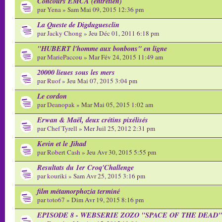
Concours EMCA (entretien)
par
Yena
» Sam Mai 09, 2015 12:36 pm
La Queste de Digduguesclin
par
Jacky Chong
» Jeu Déc 01, 2011 6:18 pm
"HUBERT l'homme aux bonbons" en ligne
par
MariePaccou
» Mar Fév 24, 2015 11:49 am
20000 lieues sous les mers
par
Ruof
» Jeu Mai 07, 2015 3:04 pm
Le cordon
par
Deanopak
» Mar Mai 05, 2015 1:02 am
Erwan & Maël, deux crétins pixélisés
par
Chef Tyrell
» Mer Juil 25, 2012 2:31 pm
Kevin et le Jihad
par
Robert Cash
» Jeu Avr 30, 2015 5:55 pm
Resultats du 1er Croq'Challenge
par
kouriki
» Sam Avr 25, 2015 3:16 pm
film métamorphozia terminé
par
toto67
» Dim Avr 19, 2015 8:16 pm
EPISODE 8 - WEBSERIE ZOZO "SPACE OF THE DEAD"