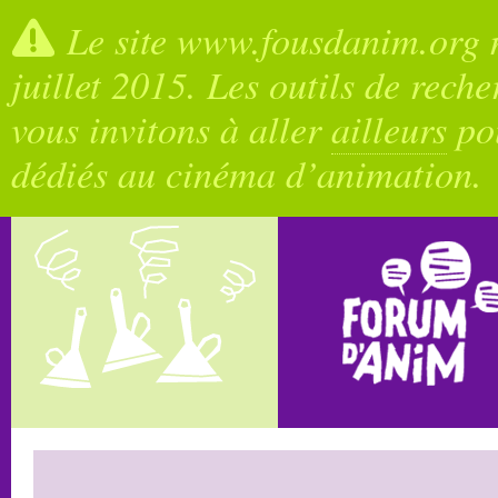
Le site www.fousdanim.org n
juillet 2015. Les outils de rech
vous invitons à aller
ailleurs
pou
dédiés au cinéma d’animation.