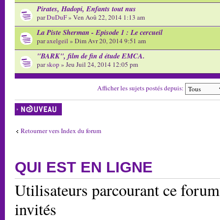
Pirates, Hadopi, Enfants tout nus
par
DuDuF
» Ven Aoû 22, 2014 1:13 am
La Piste Sherman - Episode 1 : Le cercueil
par
axelgeil
» Dim Avr 20, 2014 9:51 am
"BARK", film de fin d étude EMCA.
par
skop
» Jeu Juil 24, 2014 12:05 pm
Afficher les sujets postés depuis:
Écrire un nouveau
sujet
Retourner vers Index du forum
QUI EST EN LIGNE
Utilisateurs parcourant ce forum:
invités