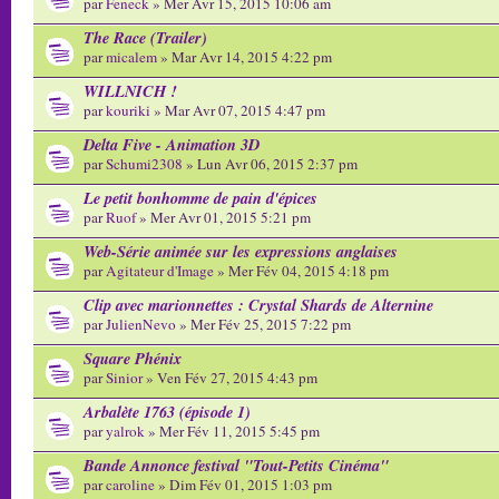
par
Feneck
» Mer Avr 15, 2015 10:06 am
The Race (Trailer)
par
micalem
» Mar Avr 14, 2015 4:22 pm
WILLNICH !
par
kouriki
» Mar Avr 07, 2015 4:47 pm
Delta Five - Animation 3D
par
Schumi2308
» Lun Avr 06, 2015 2:37 pm
Le petit bonhomme de pain d'épices
par
Ruof
» Mer Avr 01, 2015 5:21 pm
Web-Série animée sur les expressions anglaises
par
Agitateur d'Image
» Mer Fév 04, 2015 4:18 pm
Clip avec marionnettes : Crystal Shards de Alternine
par
JulienNevo
» Mer Fév 25, 2015 7:22 pm
Square Phénix
par
Sinior
» Ven Fév 27, 2015 4:43 pm
Arbalète 1763 (épisode 1)
par
yalrok
» Mer Fév 11, 2015 5:45 pm
Bande Annonce festival "Tout-Petits Cinéma"
par
caroline
» Dim Fév 01, 2015 1:03 pm