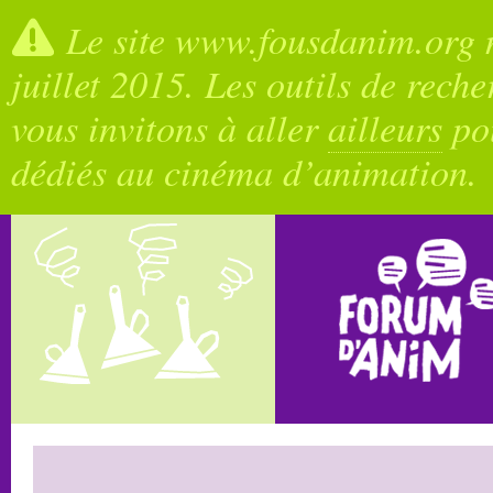
Le site www.fousdanim.org n
juillet 2015. Les outils de rech
vous invitons à aller
ailleurs
pou
dédiés au cinéma d’animation.