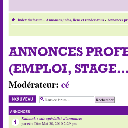
Index du forum
‹
Annonces, infos, liens et rendez-vous
‹
Annonces prof
ANNONCES PROFE
(EMPLOI, STAGE...
Modérateur:
cé
Écrire un nouveau
sujet
ANNONCES
Katoonk : site spécialisé d'annonces
cé
par
» Dim Mai 30, 2010 2:29 pm