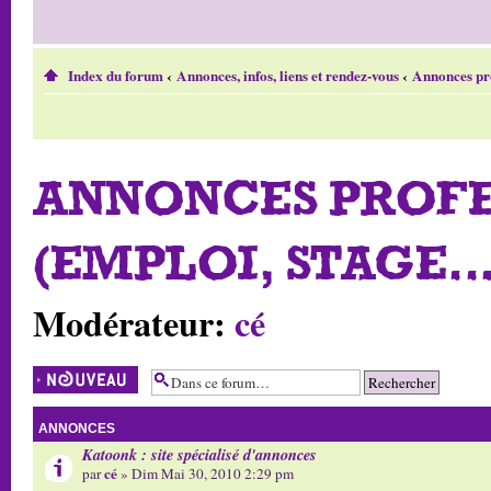
Index du forum
‹
Annonces, infos, liens et rendez-vous
‹
Annonces prof
ANNONCES PROFE
(EMPLOI, STAGE...
Modérateur:
cé
Écrire un nouveau
sujet
ANNONCES
Katoonk : site spécialisé d'annonces
cé
par
» Dim Mai 30, 2010 2:29 pm