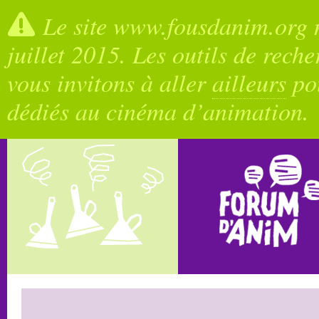
Le site www.fousdanim.org n
juillet 2015. Les outils de rech
vous invitons à aller
ailleurs
pou
dédiés au cinéma d’animation.