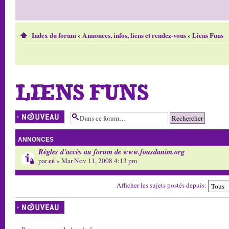
Index du forum
‹
Annonces, infos, liens et rendez-vous
‹
Liens Funs
LIENS FUNS
Écrire un nouveau
sujet
ANNONCES
Règles d'accès au forum de www.fousdanim.org
cé
par
» Mar Nov 11, 2008 4:13 pm
Afficher les sujets postés depuis:
Écrire un nouveau
sujet