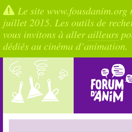
Le site www.fousdanim.org n
juillet 2015. Les outils de rech
vous invitons à aller
ailleurs
pou
dédiés au cinéma d’animation.