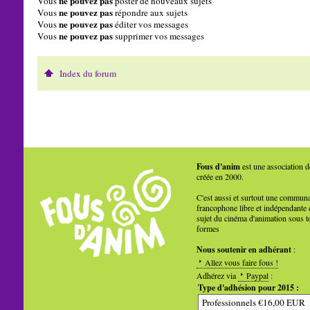
ne pouvez pas
Vous
poster de nouveaux sujets
ne pouvez pas
Vous
répondre aux sujets
ne pouvez pas
Vous
éditer vos messages
ne pouvez pas
Vous
supprimer vos messages
Index du forum
Fous d'anim
est une association d
créée en 2000.
C'est aussi et surtout une commun
francophone libre et indépendante 
sujet du cinéma d'animation sous t
formes
Nous soutenir en adhérant
:
Allez vous faire fous !
Adhérez via
Paypal
:
Type d'adhésion pour 2015 :