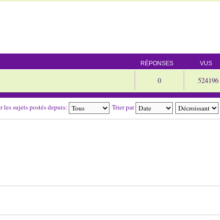
RÉPONSES
VUS
0
524196
r les sujets postés depuis:
Trier par