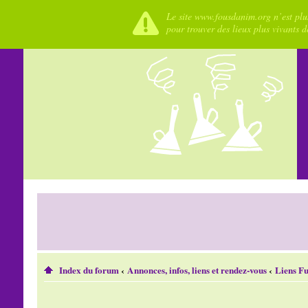
Le site www.fousdanim.org n’est plus
pour trouver des lieux plus vivants 
Index du forum
‹
Annonces, infos, liens et rendez-vous
‹
Liens F