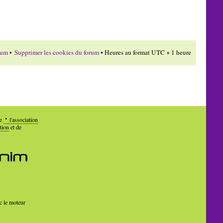
rum
•
Supprimer les cookies du forum
• Heures au format UTC + 1 heure
de
l'association
tion
et de
c le moteur