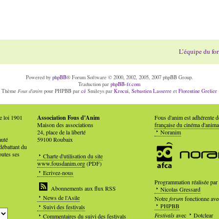
L’équipe du fo
Powered by
phpBB
® Forum Software © 2000, 2002, 2005, 2007 phpBB Group.
Traduction par
phpBB-fr.com
Fous d'anim
Thème
pour PHPBB par
cé
Smileys par
Krocui
,
Sebastien Lasserre
et
Florentine Grelier
e loi 1901
Association Fous d'Anim
Fous d'anim est adhérente 
Maison des associations
française du cinéma d'anima
24, place de la liberté
Noranim
auté
59100 Roubaix
débattant du
outes ses
Charte d'utilisation du site
www.fousdanim.org
(PDF)
Ecrivez-nous
Programmation réalisée par
Abonnements aux flux RSS
Nicolas Gressard
News de l'Asile
Notre
forum
fonctionne ave
PHPBB
Suivi des festivals
Festivals
avec
Dotclear
Commentaires du suivi des festivals