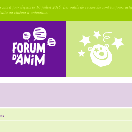
 mis à jour depuis le 10 juillet 2015. Les outils de recherche sont toujours acti
dédiés au cinéma d’animation.
uns